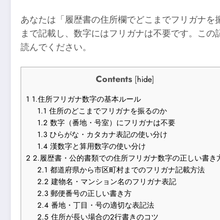
あなたは「履歴書の住所欄でどこまでフリガナを
まで記載し、数字にはフリガナは不要です。この
読んでください。
Contents
[
hide
]
1
1.住所フリガナ数字の基本ルール
1.1
住所のどこまでフリガナを振るのか
1.2
数字（番地・号室）にフリガナは不要
1.3
ひらがな・カタカナ表記の使い分け
1.4
漢数字と算用数字の使い分け
2
2.履歴書・公的書類での住所フリガナ数字の正しい書き
2.1
都道府県から市区町村までのフリガナ記載方法
2.2
建物名・マンション名のフリガナ表記
2.3
郵便番号の正しい書き方
2.4
番地・丁目・号の適切な表記法
2.5
住所が長い場合の2行書きのコツ