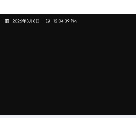
コ
2026年8月8日
12:04:41 PM
ン
テ
ン
ツ
へ
ス
キ
ッ
プ