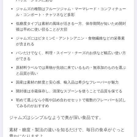
バリエーションにある
ジャムズの種類はフルーツジャム・マーマレード・コンフィチュー
ル・コンポート・チャツネなど多彩
低糖度タイプは素材の風味が活きる一方、保存期間が短いため開封
後は早めに使い切ることが大切
ジャムズにはビタミンC・アントシアニン・食物繊維などの栄養素
が含まれる
パンだけでなく、料理・スイーツ・チーズのお供など幅広い使い方
ができる
原材料ラベルでは果物が先頭に来ているもの・無添加のものを選ぶ
と品質が高い
国産は素材の鮮度と安心感、輸入品は希少なフレーバーが魅力
開封後は冷蔵保存し、清潔なスプーンを使うことで品質を保てる
初めて選ぶなら小瓶や詰め合わせセットで複数のフレーバーを試し
てみるのがおすすめ
ジャムズはシンプルなようで奥が深い食品です。
素材・糖度・製法の違いを知るだけで、毎日の食卓がぐっと
豊かになりますよ。