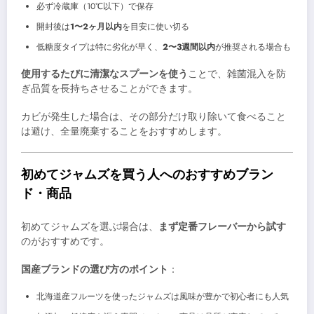
必ず冷蔵庫（10℃以下）で保存
開封後は
1〜2ヶ月以内
を目安に使い切る
低糖度タイプは特に劣化が早く、
2〜3週間以内
が推奨される場合も
使用するたびに清潔なスプーンを使う
ことで、雑菌混入を防
ぎ品質を長持ちさせることができます。
カビが発生した場合は、その部分だけ取り除いて食べること
は避け、全量廃棄することをおすすめします。
初めてジャムズを買う人へのおすすめブラン
ド・商品
初めてジャムズを選ぶ場合は、
まず定番フレーバーから試す
のがおすすめです。
国産ブランドの選び方のポイント
：
北海道産フルーツを使ったジャムズは風味が豊かで初心者にも人気