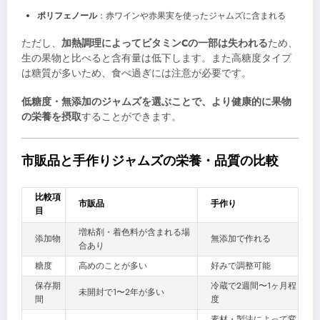
ポリフェノール
：赤ワインや赤果実を使ったジャムズに含まれる
ただし、
加熱調理によってビタミンCの一部は失われる
ため、
生の果物と比べると含有量は低下します。また高糖度タイプ
は糖質が多いため、食べ過ぎには注意が必要です。
低糖度・無添加のジャムズを選ぶことで、より健康的に果物
の栄養を摂取
することができます。
市販品と手作りジャムズの栄養・品質の比較
比較項
市販品
手作り
目
増粘剤・着色料が含まれる場
添加物
無添加で作れる
合あり
糖度
高めのことが多い
好みで調整可能
保存期
冷蔵で2週間〜1ヶ月程
未開封で1〜2年が多い
間
度
素材・製法によって変