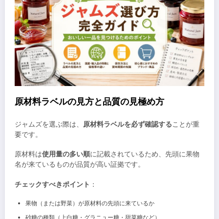
原材料ラベルの見方と品質の見極め方
ジャムズを選ぶ際は、
原材料ラベルを必ず確認する
ことが重
要です。
原材料は
使用量の多い順
に記載されているため、先頭に果物
名が来ているものが品質が高い証拠です。
チェックすべきポイント
：
果物（または野菜）が原材料の先頭に来ているか
砂糖の種類（上白糖・グラニュー糖・甜菜糖など）