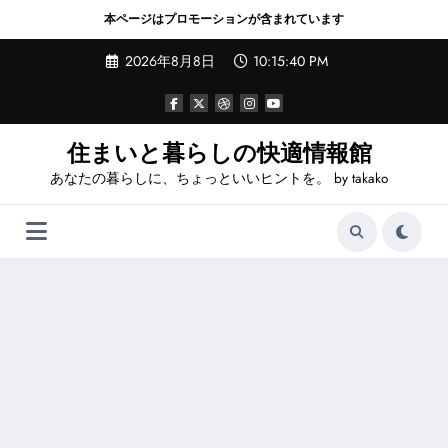
本ページはプロモーションが含まれています
コ
2026年8月8日
10:15:42 PM
ン
テ
ン
ツ
へ
住まいと暮らしの快適情報館
ス
あなたの暮らしに、ちょっといいヒントを。 by takako
キ
ッ
プ