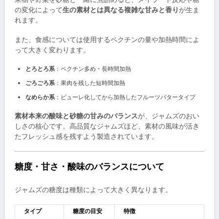
の変化によって
生の素材とは異なる複雑な甘みと香り
が生ま
れます。
また、食感については使用するペクチンの量や加熱時間によ
って大きく変わります。
とろとろ系
：ペクチン多め・長時間加熱
ごろごろ系
：果肉を残した短時間加熱
なめらか系
：ピューレ化してから加熱したフルーツバタータイプ
素材本来の酸味と砂糖の甘みのバランス
が、ジャムズのおい
しさの核心です。高品質なジャムズほど、素材の風味が活き
たフレッシュ感を残すよう製造されています。
糖度・甘さ・酸味のバランスについて
ジャムズの糖度は種類によって大きく異なります。
タイプ
糖度の目安
特徴