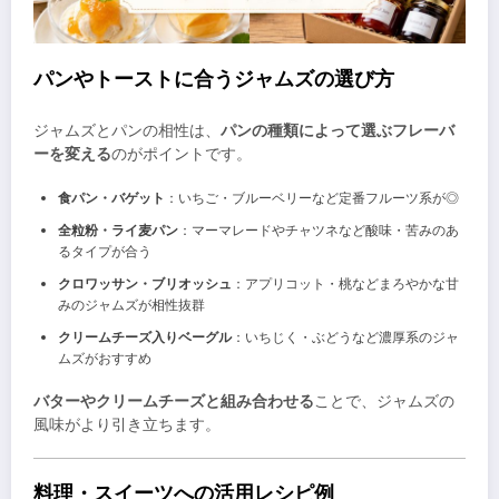
パンやトーストに合うジャムズの選び方
ジャムズとパンの相性は、
パンの種類によって選ぶフレーバ
ーを変える
のがポイントです。
食パン・バゲット
：いちご・ブルーベリーなど定番フルーツ系が◎
全粒粉・ライ麦パン
：マーマレードやチャツネなど酸味・苦みのあ
るタイプが合う
クロワッサン・ブリオッシュ
：アプリコット・桃などまろやかな甘
みのジャムズが相性抜群
クリームチーズ入りベーグル
：いちじく・ぶどうなど濃厚系のジャ
ムズがおすすめ
バターやクリームチーズと組み合わせる
ことで、ジャムズの
風味がより引き立ちます。
料理・スイーツへの活用レシピ例