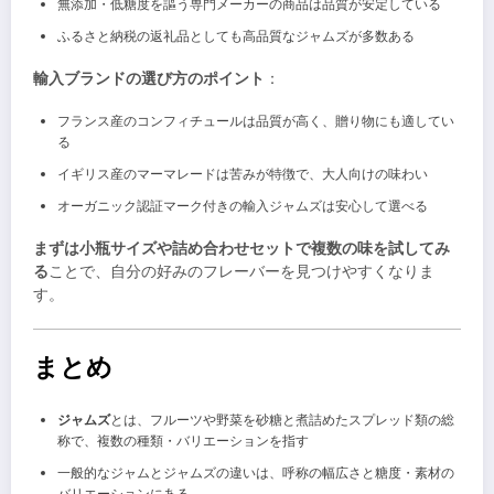
無添加・低糖度を謳う専門メーカーの商品は品質が安定している
ふるさと納税の返礼品としても高品質なジャムズが多数ある
輸入ブランドの選び方のポイント
：
フランス産のコンフィチュールは品質が高く、贈り物にも適してい
る
イギリス産のマーマレードは苦みが特徴で、大人向けの味わい
オーガニック認証マーク付きの輸入ジャムズは安心して選べる
まずは小瓶サイズや詰め合わせセットで複数の味を試してみ
る
ことで、自分の好みのフレーバーを見つけやすくなりま
す。
まとめ
ジャムズ
とは、フルーツや野菜を砂糖と煮詰めたスプレッド類の総
称で、複数の種類・バリエーションを指す
一般的なジャムとジャムズの違いは、呼称の幅広さと糖度・素材の