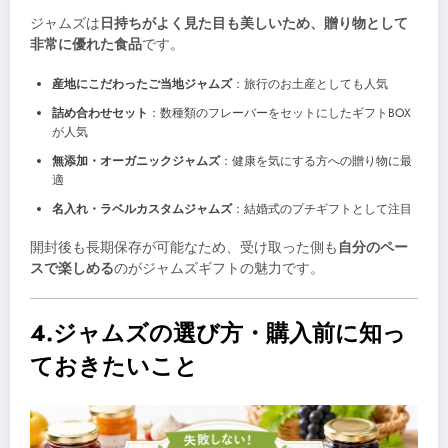
ジャムズは
日持ちがよく見た目も美しいため、贈り物として
非常に優れた食品
です。
産地にこだわったご当地ジャムズ
：旅行のお土産としても人気
詰め合わせセット
：数種類のフレーバーをセットにしたギフトBOX
が人気
無添加・オーガニックジャムズ
：健康を気にする方への贈り物に最
適
名入れ・ラベルカスタムジャムズ
：結婚式のプチギフトとして注目
開封後も長期保存が可能なため、受け取った側も
自分のペー
スで楽しめる
のがジャムズギフトの魅力です。
4.ジャムズの選び方・購入前に知っ
ておきたいこと