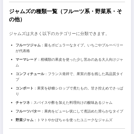
ジャムズの種類一覧（フルーツ系・野菜系・そ
の他）
ジャムズは大きく以下のカテゴリーに分類できます。
フルーツジャム
：最もポピュラーなタイプ。いちごやブルーベリー
が代表格
マーマレード
：柑橘類の果皮を使った少し苦みのある大人向けジャ
ム
コンフィチュール
：フランス発祥で、果実の形を残した高品質タイ
プ
コンポート
：果実を砂糖シロップで煮たもの。甘さ控えめでさっぱ
り
チャツネ
：スパイスや酢を加えた料理向けの酸味あるジャム
フルーツバター
：果肉をピューレ状にして煮詰めた滑らかなタイプ
野菜ジャム
：トマトやかぼちゃを使ったユニークなジャムズ