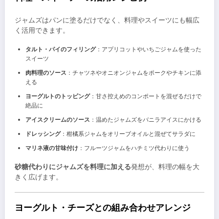
ジャムズはパンに塗るだけでなく、料理やスイーツにも幅広
く活用できます。
タルト・パイのフィリング
：アプリコットやいちごジャムを使った
スイーツ
肉料理のソース
：チャツネやオニオンジャムをポークやチキンに添
える
ヨーグルトのトッピング
：甘さ控えめのコンポートを混ぜるだけで
絶品に
アイスクリームのソース
：温めたジャムズをバニラアイスにかける
ドレッシング
：柑橘系ジャムをオリーブオイルと混ぜてサラダに
マリネ液の甘味付け
：フルーツジャムをハチミツ代わりに使う
砂糖代わりにジャムズを料理に加える
発想が、料理の幅を大
きく広げます。
ヨーグルト・チーズとの組み合わせアレンジ