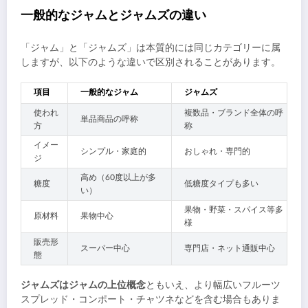
一般的なジャムとジャムズの違い
「ジャム」と「ジャムズ」は本質的には同じカテゴリーに属
しますが、以下のような違いで区別されることがあります。
項目
一般的なジャム
ジャムズ
使われ
複数品・ブランド全体の呼
単品商品の呼称
方
称
イメー
シンプル・家庭的
おしゃれ・専門的
ジ
高め（60度以上が多
糖度
低糖度タイプも多い
い）
果物・野菜・スパイス等多
原材料
果物中心
様
販売形
スーパー中心
専門店・ネット通販中心
態
ジャムズはジャムの上位概念
ともいえ、より幅広いフルーツ
スプレッド・コンポート・チャツネなどを含む場合もありま