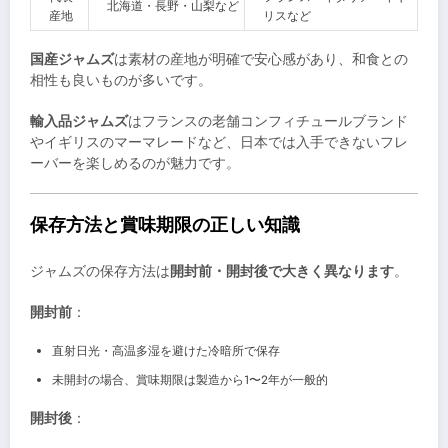
北海道・長野・山梨など
産地
リスなど
国産ジャムズ
は素材の産地が明確で安心感があり、和食との
相性も良いものが多いです。
輸入品ジャムズ
はフランスの老舗コンフィチュールブランド
やイギリスのマーマレードなど、日本では入手できないフレ
ーバーを楽しめるのが魅力です。
保存方法と賞味期限の正しい知識
ジャムズの保存方法は
開封前・開封後で大きく異なります
。
開封前
：
直射日光・高温多湿を避けた冷暗所で保存
未開封の場合、賞味期限は製造から1〜2年が一般的
開封後
：