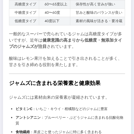
高糖度タイプ
60〜65度以上
保存性が高く甘みが強い
中糖度タイプ
40〜60度
甘みと酸味のバランスが良い
低糖度タイプ
40度以下
素材の風味が活きる・要冷蔵
一般的なスーパーで売られているジャムは高糖度タイプが多
いですが、近年は
健康意識の高まりから低糖度・無添加タイ
プのジャムズが注目
されています。
酸味はレモン果汁を加えることで引き出されることが多く、
甘さを引き締める役割を果たします。
ジャムズに含まれる栄養素と健康効果
ジャムズには素材由来の栄養素が凝縮されています。
ビタミンC
：いちご・キウイ・柑橘類などのジャムに豊富
アントシアニン
：ブルーベリー・ぶどうジャムに含まれる抗酸化物
質
食物繊維
：果皮ごと使ったジャムに特に多く含まれる