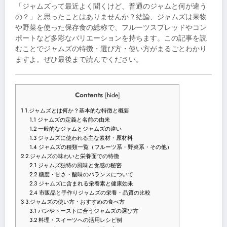
「ジャムズって最近よく聞くけど、普通のジャムと何が違う
の？」と思ったことはありませんか？結論、ジャムズは果物
や野菜を使った保存食の総称で、フルーツスプレッドやコン
ポートなど多彩なバリエーションを持ちます。この記事を読
むことでジャムズの特徴・選び方・使い方がまるごとわかり
ますよ。ぜひ最後まで読んでください。
Contents
[
hide
]
1
1.ジャムズとは何か？基本的な特徴と概要
1.1
ジャムズの定義と名前の由来
1.2
一般的なジャムとジャムズの違い
1.3
ジャムズに使われる主な素材・原材料
1.4
ジャムズの種類一覧（フルーツ系・野菜系・その他）
2
2.ジャムズの味わいと栄養面での特徴
2.1
ジャムズ独特の風味と食感の秘密
2.2
糖度・甘さ・酸味のバランスについて
2.3
ジャムズに含まれる栄養素と健康効果
2.4
市販品と手作りジャムズの栄養・品質の比較
3
3.ジャムズの使い方・おすすめの食べ方
3.1
パンやトーストに合うジャムズの選び方
3.2
料理・スイーツへの活用レシピ例