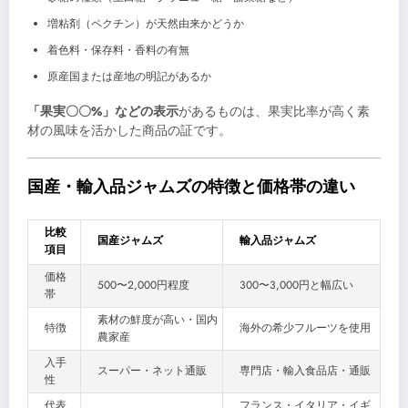
増粘剤（ペクチン）が天然由来かどうか
着色料・保存料・香料の有無
原産国または産地の明記があるか
「果実〇〇%」などの表示
があるものは、果実比率が高く素
材の風味を活かした商品の証です。
国産・輸入品ジャムズの特徴と価格帯の違い
比較
国産ジャムズ
輸入品ジャムズ
項目
価格
500〜2,000円程度
300〜3,000円と幅広い
帯
素材の鮮度が高い・国内
特徴
海外の希少フルーツを使用
農家産
入手
スーパー・ネット通販
専門店・輸入食品店・通販
性
代表
フランス・イタリア・イギ