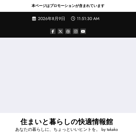
本ページはプロモーションが含まれています
コ
2026年8月9日
11:51:31 AM
ン
テ
ン
ツ
へ
ス
キ
ッ
プ
住まいと暮らしの快適情報館
あなたの暮らしに、ちょっといいヒントを。 by takako