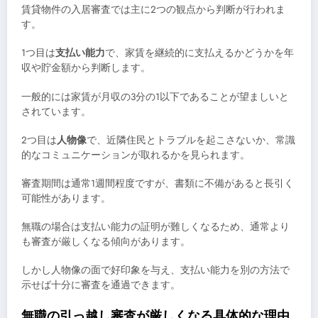
賃貸物件の入居審査では主に2つの観点から判断が行われま
す。
1つ目は
支払い能力
で、家賃を継続的に支払えるかどうかを年
収や貯金額から判断します。
一般的には家賃が月収の3分の1以下であることが望ましいと
されています。
2つ目は
人物像
で、近隣住民とトラブルを起こさないか、常識
的なコミュニケーションが取れるかを見られます。
審査期間は通常1週間程度ですが、書類に不備があると長引く
可能性があります。
無職の場合は支払い能力の証明が難しくなるため、通常より
も審査が厳しくなる傾向があります。
しかし人物像の面で好印象を与え、支払い能力を別の方法で
示せば十分に審査を通過できます。
無職の引っ越し審査が厳しくなる具体的な理由