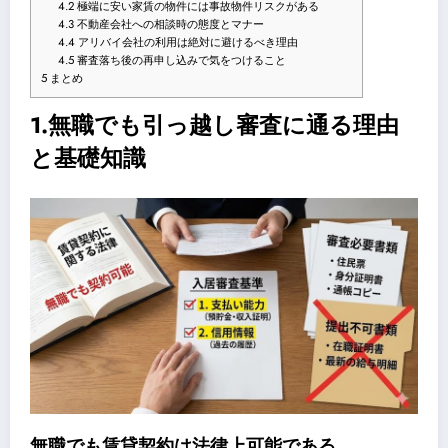
4.2
極端に安い家賃の物件には事故物件リスクがある
4.3
不動産会社への相談時の態度とマナー
4.4
アリバイ会社の利用は絶対に避けるべき理由
4.5
審査落ち後の再申し込みで気をつけること
5
まとめ
1.無職でも引っ越し審査に通る理由
と基礎知識
無職でも賃貸契約は法律上可能である