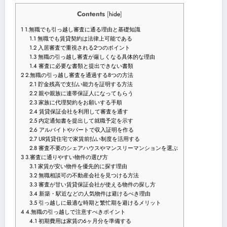
Contents
[
hide
]
1
1.無職でも引っ越し審査に通る理由と基礎知識
1.1
無職でも賃貸契約は法律上可能である
1.2
入居審査で重視される2つのポイント
1.3
無職の引っ越し審査が厳しくなる具体的な理由
1.4
審査に必要な書類と提出できない書類
2
2.無職の引っ越し審査を通過する8つの方法
2.1
貯金残高で支払い能力を証明する方法
2.2
親や親族に連帯保証人になってもらう
2.3
家族に代理契約をお願いする手順
2.4
賃貸保証会社を利用して審査を通す
2.5
内定通知書を提出して就職予定を示す
2.6
アルバイトやパートで収入証明を作る
2.7
UR賃貸住宅で家賃前払い制度を活用する
2.8
審査不要のシェアハウスやマンスリーマンションを選ぶ
3
3.審査に通りやすい物件の選び方
3.1
家賃が安い物件を優先的に探す理由
3.2
無職相談可の不動産会社を見つける方法
3.3
審査が甘い賃貸保証会社が使える物件の探し方
3.4
新築・駅近などの人気物件は避けるべき理由
3.5
引っ越しに最適な時期と繁忙期を避けるメリット
4
4.無職の引っ越しで注意すべきポイント
4.1
初期費用は家賃の6ヶ月分を準備する