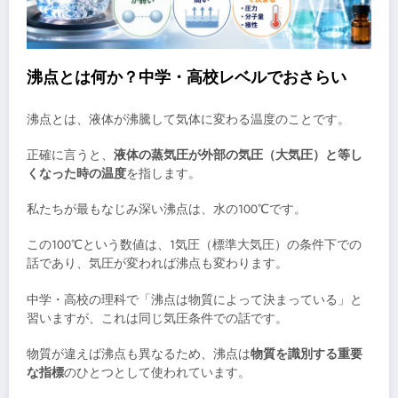
沸点とは何か？中学・高校レベルでおさらい
沸点とは、液体が沸騰して気体に変わる温度のことです。
正確に言うと、
液体の蒸気圧が外部の気圧（大気圧）と等し
くなった時の温度
を指します。
私たちが最もなじみ深い沸点は、水の100℃です。
この100℃という数値は、1気圧（標準大気圧）の条件下での
話であり、気圧が変われば沸点も変わります。
中学・高校の理科で「沸点は物質によって決まっている」と
習いますが、これは同じ気圧条件での話です。
物質が違えば沸点も異なるため、沸点は
物質を識別する重要
な指標
のひとつとして使われています。