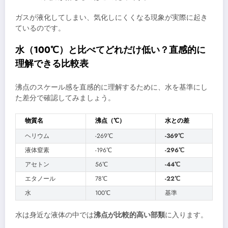
ガスが液化してしまい、気化しにくくなる現象が実際に起き
ているのです。
水（100℃）と比べてどれだけ低い？直感的に
理解できる比較表
沸点のスケール感を直感的に理解するために、水を基準にし
た差分で確認してみましょう。
物質名
沸点（℃）
水との差
ヘリウム
-269℃
-369℃
液体窒素
-196℃
-296℃
アセトン
56℃
-44℃
エタノール
78℃
-22℃
水
100℃
基準
水は身近な液体の中では
沸点が比較的高い部類
に入ります。