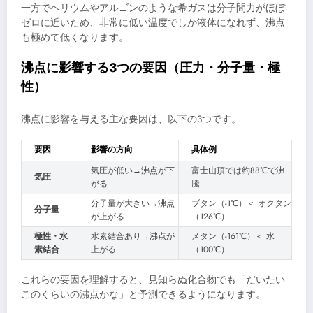
一方でヘリウムやアルゴンのような希ガスは分子間力がほぼ
ゼロに近いため、非常に低い温度でしか液体になれず、沸点
も極めて低くなります。
沸点に影響する3つの要因（圧力・分子量・極
性）
沸点に影響を与える主な要因は、以下の3つです。
要因
影響の方向
具体例
気圧が低い→沸点が下
富士山頂では約88℃で沸
気圧
がる
騰
分子量が大きい→沸点
ブタン（-1℃）＜ オクタン
分子量
が上がる
（126℃）
極性・水
水素結合あり→沸点が
メタン（-161℃）＜ 水
素結合
上がる
（100℃）
これらの要因を理解すると、見知らぬ化合物でも「だいたい
このくらいの沸点かな」と予測できるようになります。