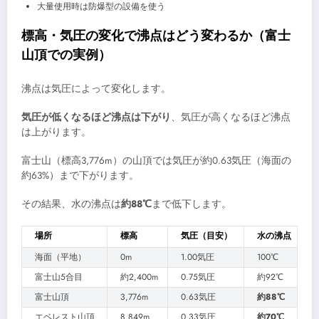
大量使用時は防爆型の設備を使う
標高・気圧の変化で沸点はどう変わるか（富士
山頂での実例）
沸点は気圧によって変化します。
気圧が低くなるほど沸点は下がり
、気圧が高くなるほど沸点
は上がります。
富士山（標高3,776m）の山頂では気圧が約0.63気圧（海面の
約63%）まで下がります。
その結果、水の沸点は
約88℃
まで低下します。
場所
標高
気圧（目安）
水の沸点
海面（平地）
0m
1.00気圧
100℃
富士山5合目
約2,400m
0.75気圧
約92℃
富士山頂
3,776m
0.63気圧
約88℃
エベレスト山頂
8,849m
0.33気圧
約70℃