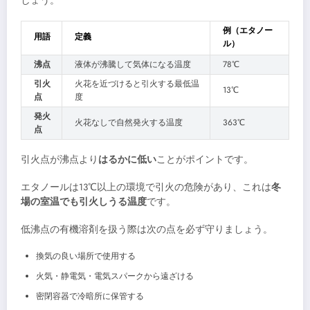
しょう。
例（エタノー
用語
定義
ル）
沸点
液体が沸騰して気体になる温度
78℃
引火
火花を近づけると引火する最低温
13℃
点
度
発火
火花なしで自然発火する温度
363℃
点
引火点が沸点より
はるかに低い
ことがポイントです。
エタノールは13℃以上の環境で引火の危険があり、これは
冬
場の室温でも引火しうる温度
です。
低沸点の有機溶剤を扱う際は次の点を必ず守りましょう。
換気の良い場所で使用する
火気・静電気・電気スパークから遠ざける
密閉容器で冷暗所に保管する