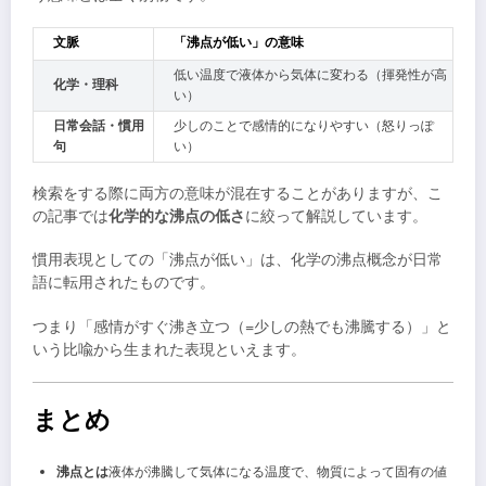
文脈
「沸点が低い」の意味
低い温度で液体から気体に変わる（揮発性が高
化学・理科
い）
日常会話・慣用
少しのことで感情的になりやすい（怒りっぽ
句
い）
検索をする際に両方の意味が混在することがありますが、こ
の記事では
化学的な沸点の低さ
に絞って解説しています。
慣用表現としての「沸点が低い」は、化学の沸点概念が日常
語に転用されたものです。
つまり「感情がすぐ沸き立つ（=少しの熱でも沸騰する）」と
いう比喩から生まれた表現といえます。
まとめ
沸点とは
液体が沸騰して気体になる温度で、物質によって固有の値