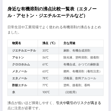
身近な有機溶剤の沸点比較一覧表（エタノー
ル・アセトン・ジエチルエーテルなど）
日常生活や工業現場でよく使われる有機溶剤の沸点をまとめ
ました。
物質名
沸点（℃）
主な用途
ジエチルエーテル
35℃
麻酔、有機合成溶剤
アセトン
56℃
除光液、塗料溶剤、接着剤
クロロホルム
61℃
有機合成、かつての麻酔薬
メタノール
65℃
燃料、有機溶剤（毒性注意）
エタノール
78℃
消毒薬、飲料アルコール
酢酸エチル
77℃
塗料、接着剤、香料
水
100℃
（比較用）
沸点が低いほど揮発しやすく、
引火や吸引のリスクが高まる
点に注意が必要です。