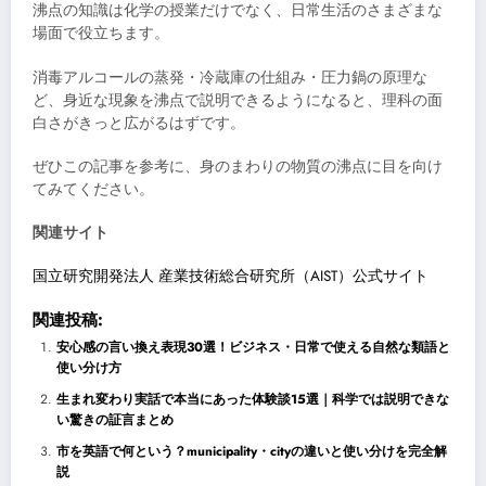
沸点の知識は化学の授業だけでなく、日常生活のさまざまな
場面で役立ちます。
消毒アルコールの蒸発・冷蔵庫の仕組み・圧力鍋の原理な
ど、身近な現象を沸点で説明できるようになると、理科の面
白さがきっと広がるはずです。
ぜひこの記事を参考に、身のまわりの物質の沸点に目を向け
てみてください。
関連サイト
国立研究開発法人 産業技術総合研究所（AIST）公式サイト
関連投稿:
安心感の言い換え表現30選！ビジネス・日常で使える自然な類語と
使い分け方
生まれ変わり実話で本当にあった体験談15選｜科学では説明できな
い驚きの証言まとめ
市を英語で何という？municipality・cityの違いと使い分けを完全解
説