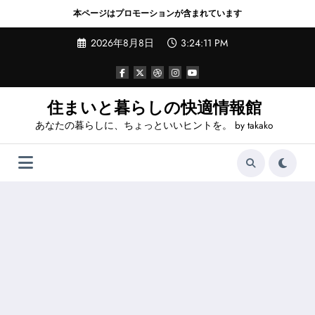
本ページはプロモーションが含まれています
コ
2026年8月8日
3:24:12 PM
ン
テ
ン
ツ
へ
住まいと暮らしの快適情報館
ス
あなたの暮らしに、ちょっといいヒントを。 by takako
キ
ッ
プ