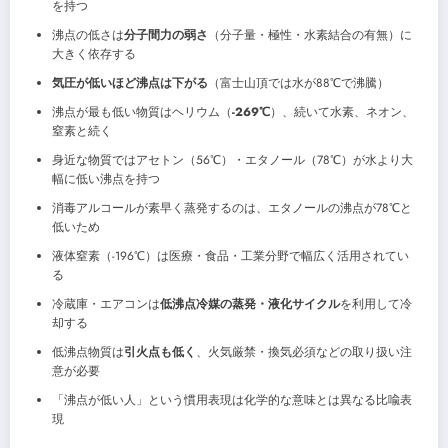
を持つ
沸点の低さは
分子間力の弱さ
（分子量・極性・水素結合の有無）に
大きく依存する
気圧が低いほど沸点は下がる
（富士山頂では水が88℃で沸騰）
沸点が最も低い物質はヘリウム（
-269℃
）、続いて水素、ネオン、
窒素と続く
身近な物質ではアセトン（56℃）・エタノール（78℃）が水より大
幅に低い沸点を持つ
消毒アルコールが素早く蒸発するのは、エタノールの沸点が78℃と
低いため
液体窒素（-196℃）は医療・食品・工業分野で幅広く活用されてい
る
冷蔵庫・エアコンは
低沸点冷媒の蒸発・液化サイクル
を利用して冷
却する
低沸点物質は
引火点も低く
、火気厳禁・換気必須などの取り扱い注
意が必要
「沸点が低い人」という慣用表現は化学的な意味とは異なる比喩表
現