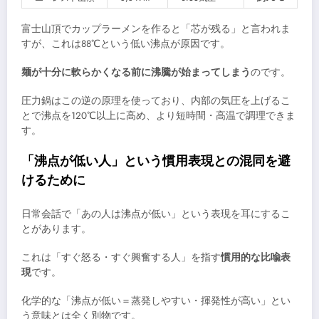
富士山頂でカップラーメンを作ると「芯が残る」と言われま
すが、これは88℃という低い沸点が原因です。
麺が十分に軟らかくなる前に沸騰が始まってしまう
のです。
圧力鍋はこの逆の原理を使っており、内部の気圧を上げるこ
とで沸点を120℃以上に高め、より短時間・高温で調理できま
す。
「沸点が低い人」という慣用表現との混同を避
けるために
日常会話で「あの人は沸点が低い」という表現を耳にするこ
とがあります。
これは「すぐ怒る・すぐ興奮する人」を指す
慣用的な比喩表
現
です。
化学的な「沸点が低い＝蒸発しやすい・揮発性が高い」とい
う意味とは全く別物です。