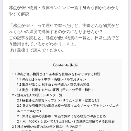
沸点が低い物質・液体ランキング一覧｜身近な例からわかり
やすく解説
「沸点が低い」って理科で習ったけど、実際どんな物質がど
れくらいの温度で沸騰するのか気になりませんか？
この記事を読むと、沸点が低い物質の一覧と、日常生活でど
う活用されているかがわかりますよ。
ぜひ最後まで読んでください。
Contents
[
hide
]
1
1.沸点が低い物質とは？基本的な仕組みをわかりやすく解説
1.1
沸点とは何か？中学・高校レベルでおさらい
1.2
沸点が低くなる理由：分子間力と蒸気圧の関係
1.3
沸点に影響する3つの要因（圧力・分子量・極性）
2
2.沸点が低い物質ランキング一覧
2.1
極低沸点の物質トップ5（ヘリウム・水素・窒素など）
2.2
身近な有機溶剤の沸点比較一覧表（エタノール・アセトン・ジエチ
ルエーテルなど）
2.3
気体と液体の境界線：常温で気体になる物質の沸点まとめ
2.4
水（100℃）と比べてどれだけ低い？直感的に理解できる比較表
3
3.沸点が低い物質の具体例と日常生活での活用