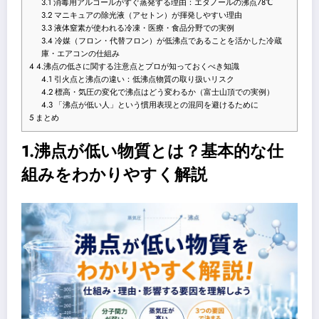
3.1
消毒用アルコールがすぐ蒸発する理由：エタノールの沸点78℃
3.2
マニキュアの除光液（アセトン）が揮発しやすい理由
3.3
液体窒素が使われる冷凍・医療・食品分野での実例
3.4
冷媒（フロン・代替フロン）が低沸点であることを活かした冷蔵
庫・エアコンの仕組み
4
4.沸点の低さに関する注意点とプロが知っておくべき知識
4.1
引火点と沸点の違い：低沸点物質の取り扱いリスク
4.2
標高・気圧の変化で沸点はどう変わるか（富士山頂での実例）
4.3
「沸点が低い人」という慣用表現との混同を避けるために
5
まとめ
1.沸点が低い物質とは？基本的な仕
組みをわかりやすく解説