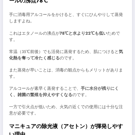
ールの沸点78℃
手に消毒用アルコールをかけると、すぐにひんやりして蒸発
しますよね。
これはエタノールの沸点が
78℃と水より22℃も低い
ためで
す。
常温（35℃前後）でも活発に蒸発するため、肌につけると
気
化熱を奪って冷たく感じる
のです。
また蒸発が早いことは、消毒の観点からもメリットがありま
す。
アルコールが素早く蒸発することで、
手に水分が残りにく
く、雑菌の繁殖を抑えやすくなる
のです。
一方で引火点が低いため、火気の近くでの使用には十分な注
意が必要です。
マニキュアの除光液（アセトン）が揮発しやす
い理由