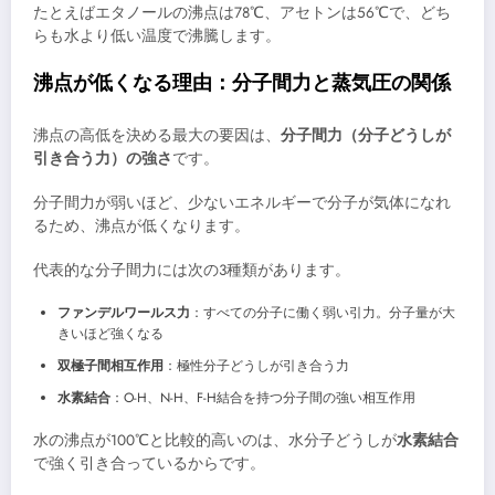
たとえばエタノールの沸点は78℃、アセトンは56℃で、どち
らも水より低い温度で沸騰します。
沸点が低くなる理由：分子間力と蒸気圧の関係
沸点の高低を決める最大の要因は、
分子間力（分子どうしが
引き合う力）の強さ
です。
分子間力が弱いほど、少ないエネルギーで分子が気体になれ
るため、沸点が低くなります。
代表的な分子間力には次の3種類があります。
ファンデルワールス力
：すべての分子に働く弱い引力。分子量が大
きいほど強くなる
双極子間相互作用
：極性分子どうしが引き合う力
水素結合
：O-H、N-H、F-H結合を持つ分子間の強い相互作用
水の沸点が100℃と比較的高いのは、水分子どうしが
水素結合
で強く引き合っているからです。