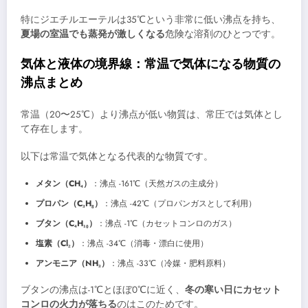
特にジエチルエーテルは35℃という非常に低い沸点を持ち、
夏場の室温でも蒸発が激しくなる
危険な溶剤のひとつです。
気体と液体の境界線：常温で気体になる物質の
沸点まとめ
常温（20〜25℃）より沸点が低い物質は、常圧では気体とし
て存在します。
以下は常温で気体となる代表的な物質です。
メタン（CH₄）
：沸点 -161℃（天然ガスの主成分）
プロパン（C₃H₈）
：沸点 -42℃（プロパンガスとして利用）
ブタン（C₄H₁₀）
：沸点 -1℃（カセットコンロのガス）
塩素（Cl₂）
：沸点 -34℃（消毒・漂白に使用）
アンモニア（NH₃）
：沸点 -33℃（冷媒・肥料原料）
ブタンの沸点は-1℃とほぼ0℃に近く、
冬の寒い日にカセット
コンロの火力が落ちる
のはこのためです。