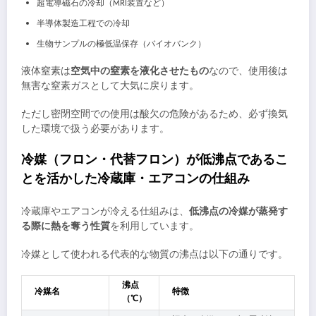
超電導磁石の冷却（MRI装置など）
半導体製造工程での冷却
生物サンプルの極低温保存（バイオバンク）
液体窒素は
空気中の窒素を液化させたもの
なので、使用後は
無害な窒素ガスとして大気に戻ります。
ただし密閉空間での使用は酸欠の危険があるため、必ず換気
した環境で扱う必要があります。
冷媒（フロン・代替フロン）が低沸点であるこ
とを活かした冷蔵庫・エアコンの仕組み
冷蔵庫やエアコンが冷える仕組みは、
低沸点の冷媒が蒸発す
る際に熱を奪う性質
を利用しています。
冷媒として使われる代表的な物質の沸点は以下の通りです。
沸点
冷媒名
特徴
（℃）