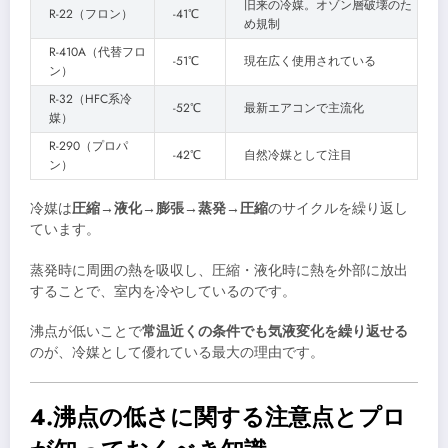
旧来の冷媒。オゾン層破壊のた
R-22（フロン）
-41℃
め規制
R-410A（代替フロ
-51℃
現在広く使用されている
ン）
R-32（HFC系冷
-52℃
最新エアコンで主流化
媒）
R-290（プロパ
-42℃
自然冷媒として注目
ン）
冷媒は
圧縮→液化→膨張→蒸発→圧縮
のサイクルを繰り返し
ています。
蒸発時に周囲の熱を吸収し、圧縮・液化時に熱を外部に放出
することで、室内を冷やしているのです。
沸点が低いことで
常温近くの条件でも気液変化を繰り返せる
のが、冷媒として優れている最大の理由です。
4.沸点の低さに関する注意点とプロ