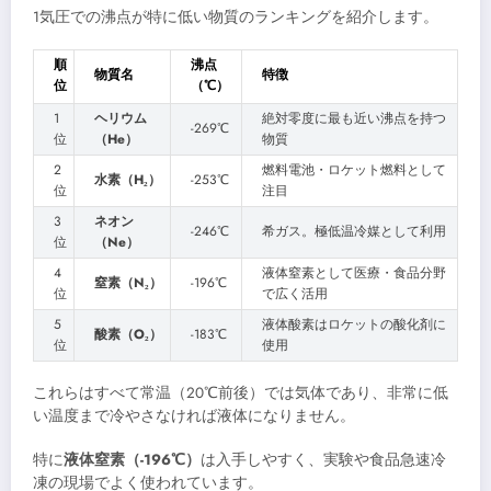
1気圧での沸点が特に低い物質のランキングを紹介します。
順
沸点
物質名
特徴
位
（℃）
1
ヘリウム
絶対零度に最も近い沸点を持つ
-269℃
位
（He）
物質
2
燃料電池・ロケット燃料として
水素（H₂）
-253℃
位
注目
3
ネオン
-246℃
希ガス。極低温冷媒として利用
位
（Ne）
4
液体窒素として医療・食品分野
窒素（N₂）
-196℃
位
で広く活用
5
液体酸素はロケットの酸化剤に
酸素（O₂）
-183℃
位
使用
これらはすべて常温（20℃前後）では気体であり、非常に低
い温度まで冷やさなければ液体になりません。
特に
液体窒素（-196℃）
は入手しやすく、実験や食品急速冷
凍の現場でよく使われています。