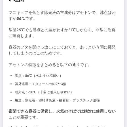
マニキュアを落とす除光液の主成分はアセトンで、沸点はわ
ずか
56℃
です。
常温25℃でも沸点との差がわずか31℃しかなく、非常に活発
に蒸発します。
容器のフタを開けっ放しにしておくと、あっという間に揮発
してしまうのはこのためです。
アセトンの特徴をまとめると以下の通りです。
沸点：56℃（水より44℃低い）
蒸発速度：エタノールの約2〜3倍
引火点：-20℃（非常に引火しやすい）
用途：除光液・塗料薄め液・接着剤・プラスチック溶接
密閉できる容器に保管し、火気のそばでは絶対に使用しない
ことが重要です。