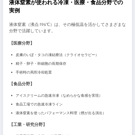
液体窒素が使われる冷凍・医療・食品分野での
実例
液体窒素（沸点-196℃）は、その極低温を活かしてさまざまな
分野で活躍しています。
【医療分野】
皮膚のいぼ・タコの凍結療法（クライオセラピー）
精子・卵子・幹細胞の長期保存
手術時の局所冷却処置
【食品分野】
アイスクリームの急速冷凍（なめらかな食感を実現）
食品工場での急速冷凍ライン
液体窒素を使ったパフォーマンス料理（煙が出る演出）
【工業・研究分野】