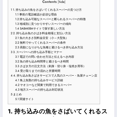
Contents
[
hide
]
1
1. 持ち込みの魚をさばいてくれるスーパーの見つけ方
1.1
事前の電話確認が必須な理由
1.2
持ち込み可能なスーパーと断られるスーパーの特徴
1.3
地域別に見つかりやすいスーパーの傾向
1.4
SABAKIBAサイトで探す新しい方法
2
2. 持ち込み魚のさばき料金相場と支払い方法
2.1
魚の大きさ別料金目安（小～大型魚）
2.2
無料でやってくれるスーパーの条件
2.3
高額になりがちな魚種と避けるべき持ち込み方法
3
3. スーパーへの持ち込み手順とマナー
3.1
電話での問い合わせ方法と伝えるべき内容
3.2
魚の持ち込み時間帯と避けるべき時間
3.3
さばき方の注文方法（刺身・切り身・塩焼き用等）
3.4
受け取りまでの流れと所要時間
4
4. 持ち込み魚さばきサービスで人気のスーパー・魚屋チェーン店
4.1
角上魚類の持ち込みサービス詳細
4.2
ヤオコーなど関東で利用できるスーパー
4.3
地方スーパーの持ち込み対応状況
5
まとめ
5.1
関連サイト
1. 持ち込みの魚をさばいてくれるス