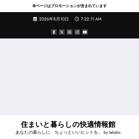
本ページはプロモーションが含まれています
コ
2026年8月10日
7:22:13 AM
ン
テ
ン
ツ
へ
ス
キ
ッ
プ
住まいと暮らしの快適情報館
あなたの暮らしに、ちょっといいヒントを。 by takako