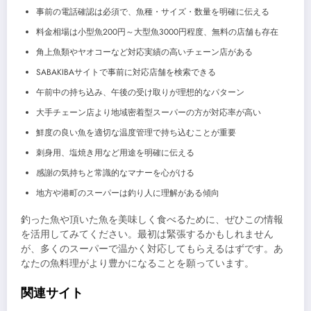
事前の電話確認は必須で、魚種・サイズ・数量を明確に伝える
料金相場は小型魚200円～大型魚3000円程度、無料の店舗も存在
角上魚類やヤオコーなど対応実績の高いチェーン店がある
SABAKIBAサイトで事前に対応店舗を検索できる
午前中の持ち込み、午後の受け取りが理想的なパターン
大手チェーン店より地域密着型スーパーの方が対応率が高い
鮮度の良い魚を適切な温度管理で持ち込むことが重要
刺身用、塩焼き用など用途を明確に伝える
感謝の気持ちと常識的なマナーを心がける
地方や港町のスーパーは釣り人に理解がある傾向
釣った魚や頂いた魚を美味しく食べるために、ぜひこの情報
を活用してみてください。最初は緊張するかもしれません
が、多くのスーパーで温かく対応してもらえるはずです。あ
なたの魚料理がより豊かになることを願っています。
関連サイト