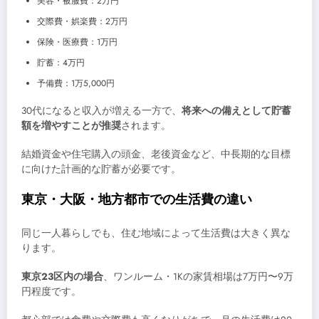
美容・被服費：2万円
交際費・娯楽費：2万円
保険・医療費：1万円
貯蓄：4万円
予備費：1万5,000円
30代になると収入が増える一方で、
将来への備えとして貯蓄
額を増やすことが推奨
されます。
結婚資金や住宅購入の頭金、老後資金など、中長期的な目標
に向けた計画的な貯蓄が必要です。
東京・大阪・地方都市での生活費の違い
同じ一人暮らしでも、住む地域によって生活費は大きく異な
ります。
東京23区内の場合
、ワンルーム・1Kの家賃相場は7万円〜9万
円程度です。