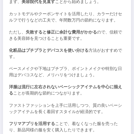
まず、
美容院代を見直す
ことから始めましょう。
カットモデルやクーポンサイトを活用したり、カラーだけセ
ルフで行うなどの工夫で、年間数万円の節約になります。
ただし、
失敗すると修正に余計な費用がかかる
ので、信頼で
きる美容師を見つけることも重要です。
化粧品はプチプラとデパコスを使い分ける
方法がおすすめで
す。
ベースメイクや下地はプチプラ、ポイントメイクや特別な日
用はデパコスなど、メリハリをつけましょう。
洋服は流行に左右されないベーシックアイテムを中心に揃え
る
ことが長期的な節約につながります。
ファストファッションを上手に活用しつつ、質の良いベーシ
ックアイテムを長く着回すスタイルが経済的です。
フリマアプリを活用する
ことで、着なくなった服を売った
り、新品同様の服を安く購入したりできます。