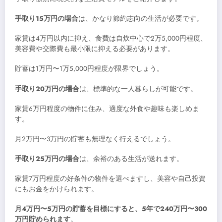
手取り15万円の場合
は、かなり節約志向の生活が必要です。
家賃は4万円以内に抑え、食費は自炊中心で2万5,000円程度、
美容費や交際費も最小限に抑える必要があります。
貯蓄は1万円〜1万5,000円程度が限界でしょう。
手取り20万円の場合
は、標準的な一人暮らしが可能です。
家賃6万円程度の物件に住み、適度な外食や趣味も楽しめま
す。
月2万円〜3万円の貯蓄も無理なく行えるでしょう。
手取り25万円の場合
は、余裕のある生活が送れます。
家賃7万円程度の好条件の物件を選べますし、美容や自己投資
にもお金をかけられます。
月4万円〜5万円の貯蓄を目標にすると、5年で240万円〜300
万円貯められます
。