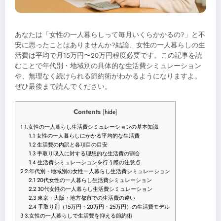
あなたは「女性の一人暮らしって毎月いくらかかるの?」と不
安に思ったことはありませんか?結論、女性の一人暮らしの生
活費は平均で月15万円〜20万円程度必要です。この記事を読
むことで年代別・地域別の具体的な生活費シミュレーション
や、無理なく続けられる節約術がわかるようになりますよ。
ぜひ最後まで読んでください。
Contents
[
hide
]
1
1.女性の一人暮らし生活費シミュレーションの基本知識
1.1
女性の一人暮らしにかかる平均的な生活費
1.2
生活費の内訳と各項目の目安
1.3
手取り収入に対する理想的な生活費の割合
1.4
生活費シミュレーションを行う際の注意点
2
2.年代別・地域別の女性一人暮らし生活費シミュレーション
2.1
20代女性の一人暮らし生活費シミュレーション
2.2
30代女性の一人暮らし生活費シミュレーション
2.3
東京・大阪・地方都市での生活費の違い
2.4
手取り別（15万円・20万円・25万円）の生活費モデル
3
3.女性の一人暮らしで生活費を抑える節約術