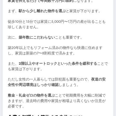
家賃を抑えるだけで年間数十万円の節約
になります。
まず、
駅から少し離れた物件を選ぶ
と家賃が下がります。
徒歩10分と15分では家賃に5,000円〜1万円の差が出ることも
珍しくありません。
次に、
築年数にこだわらない
ことも重要です。
築20年以上でもリフォーム済みの物件なら快適に住めます
し、家賃は新築の7〜8割程度で済みます。
また、
2階以上やオートロックといった条件を緩和する
ことで
も家賃は下がります。
ただし女性の一人暮らしでは防犯面も重要なので、
夜道の安
全性や周辺環境はしっかり確認
しましょう。
敷金・礼金ゼロの物件を選ぶ
ことで初期費用を大幅に削減で
きますが、退去時の費用や家賃が相場より高くないか注意が
必要です。