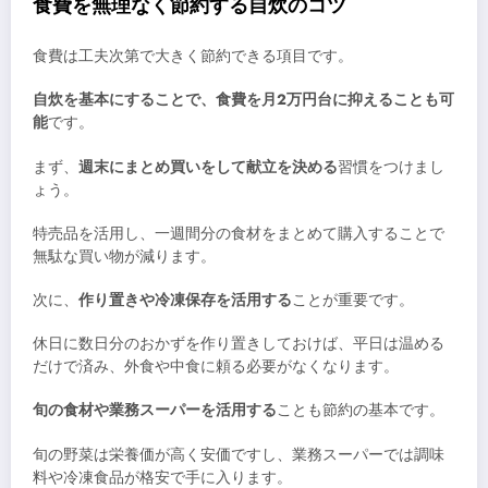
食費を無理なく節約する自炊のコツ
食費は工夫次第で大きく節約できる項目です。
自炊を基本にすることで、食費を月2万円台に抑えることも可
能
です。
まず、
週末にまとめ買いをして献立を決める
習慣をつけまし
ょう。
特売品を活用し、一週間分の食材をまとめて購入することで
無駄な買い物が減ります。
次に、
作り置きや冷凍保存を活用する
ことが重要です。
休日に数日分のおかずを作り置きしておけば、平日は温める
だけで済み、外食や中食に頼る必要がなくなります。
旬の食材や業務スーパーを活用する
ことも節約の基本です。
旬の野菜は栄養価が高く安価ですし、業務スーパーでは調味
料や冷凍食品が格安で手に入ります。