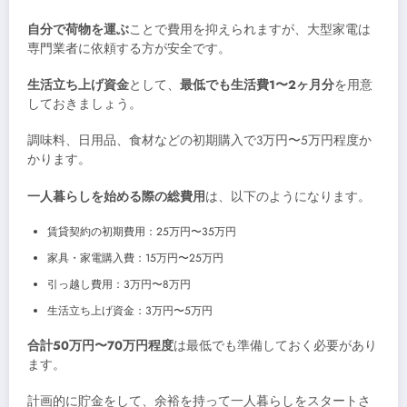
自分で荷物を運ぶ
ことで費用を抑えられますが、大型家電は
専門業者に依頼する方が安全です。
生活立ち上げ資金
として、
最低でも生活費1〜2ヶ月分
を用意
しておきましょう。
調味料、日用品、食材などの初期購入で3万円〜5万円程度か
かります。
一人暮らしを始める際の総費用
は、以下のようになります。
賃貸契約の初期費用：25万円〜35万円
家具・家電購入費：15万円〜25万円
引っ越し費用：3万円〜8万円
生活立ち上げ資金：3万円〜5万円
合計50万円〜70万円程度
は最低でも準備しておく必要があり
ます。
計画的に貯金をして、余裕を持って一人暮らしをスタートさ