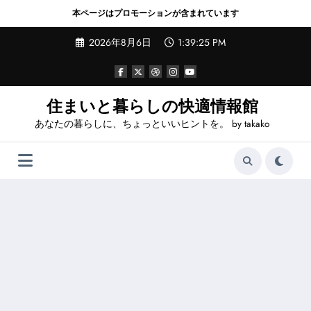
本ページはプロモーションが含まれています
コ
2026年8月6日
1:39:27 PM
ン
テ
ン
ツ
へ
住まいと暮らしの快適情報館
ス
あなたの暮らしに、ちょっといいヒントを。 by takako
キ
ッ
プ