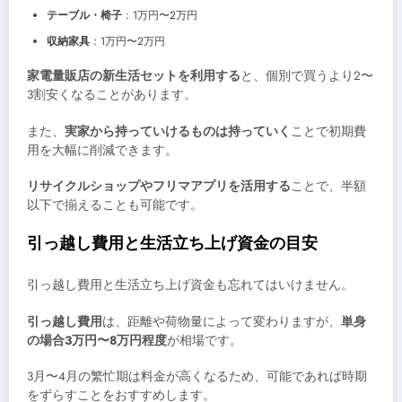
テーブル・椅子
：1万円〜2万円
収納家具
：1万円〜2万円
家電量販店の新生活セットを利用する
と、個別で買うより2〜
3割安くなることがあります。
また、
実家から持っていけるものは持っていく
ことで初期費
用を大幅に削減できます。
リサイクルショップやフリマアプリを活用する
ことで、半額
以下で揃えることも可能です。
引っ越し費用と生活立ち上げ資金の目安
引っ越し費用と生活立ち上げ資金も忘れてはいけません。
引っ越し費用
は、距離や荷物量によって変わりますが、
単身
の場合3万円〜8万円程度
が相場です。
3月〜4月の繁忙期は料金が高くなるため、可能であれば時期
をずらすことをおすすめします。