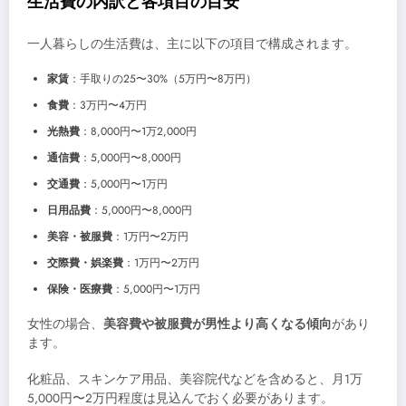
生活費の内訳と各項目の目安
一人暮らしの生活費は、主に以下の項目で構成されます。
家賃
：手取りの25〜30%（5万円〜8万円）
食費
：3万円〜4万円
光熱費
：8,000円〜1万2,000円
通信費
：5,000円〜8,000円
交通費
：5,000円〜1万円
日用品費
：5,000円〜8,000円
美容・被服費
：1万円〜2万円
交際費・娯楽費
：1万円〜2万円
保険・医療費
：5,000円〜1万円
女性の場合、
美容費や被服費が男性より高くなる傾向
があり
ます。
化粧品、スキンケア用品、美容院代などを含めると、月1万
5,000円〜2万円程度は見込んでおく必要があります。