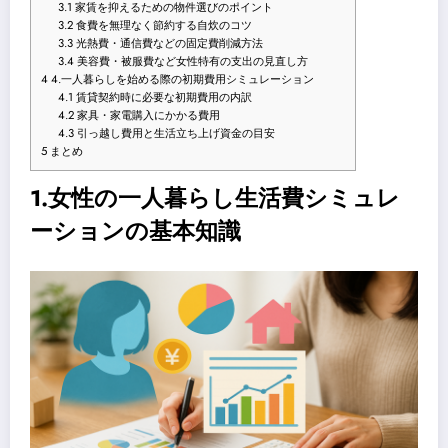
3.1
家賃を抑えるための物件選びのポイント
3.2
食費を無理なく節約する自炊のコツ
3.3
光熱費・通信費などの固定費削減方法
3.4
美容費・被服費など女性特有の支出の見直し方
4
4.一人暮らしを始める際の初期費用シミュレーション
4.1
賃貸契約時に必要な初期費用の内訳
4.2
家具・家電購入にかかる費用
4.3
引っ越し費用と生活立ち上げ資金の目安
5
まとめ
1.女性の一人暮らし生活費シミュレ
ーションの基本知識