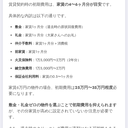
賃貸契約時の初期費用は、
家賃の4〜6ヶ月分が目安
です。
具体的な内訳は以下の通りです。
敷金
：家賃1ヶ月分（退去時の原状回復費用）
礼金
：家賃1ヶ月分（大家さんへのお礼）
仲介手数料
：家賃1ヶ月分＋消費税
前家賃
：家賃1ヶ月分
火災保険料
：1万5,000円〜2万円（2年分）
鍵交換費用
：1万5,000円〜2万円
保証会社利用料
：家賃の0.5〜1ヶ月分
家賃6万円の物件の場合、初期費用は
25万円〜35万円程度
必
要になります。
敷金・礼金ゼロの物件を選ぶことで初期費用を抑えられます
が、その分家賃が高めに設定されていないか注意が必要で
す。