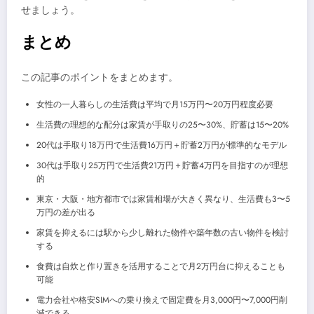
せましょう。
まとめ
この記事のポイントをまとめます。
女性の一人暮らしの生活費は平均で月15万円〜20万円程度必要
生活費の理想的な配分は家賃が手取りの25〜30%、貯蓄は15〜20%
20代は手取り18万円で生活費16万円＋貯蓄2万円が標準的なモデル
30代は手取り25万円で生活費21万円＋貯蓄4万円を目指すのが理想
的
東京・大阪・地方都市では家賃相場が大きく異なり、生活費も3〜5
万円の差が出る
家賃を抑えるには駅から少し離れた物件や築年数の古い物件を検討
する
食費は自炊と作り置きを活用することで月2万円台に抑えることも
可能
電力会社や格安SIMへの乗り換えで固定費を月3,000円〜7,000円削
減できる