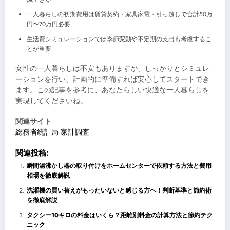
一人暮らしの初期費用は賃貸契約・家具家電・引っ越しで合計50万
円〜70万円必要
生活費シミュレーションでは季節変動や不定期の支出も考慮するこ
とが重要
女性の一人暮らしは不安もありますが、しっかりとシミュレ
ーションを行い、計画的に準備すれば安心してスタートでき
ます。この記事を参考に、あなたらしい快適な一人暮らしを
実現してくださいね。
関連サイト
総務省統計局 家計調査
関連投稿:
瞬間湯沸かし器の取り付けをホームセンターで依頼する方法と費用
相場を徹底解説
洗濯機の買い替えがもったいないと感じる方へ！判断基準と節約術
を徹底解説
タクシー10キロの料金はいくら？距離別料金の計算方法と節約テク
ニック