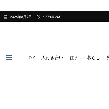
コ
2026年8月9日
6:57:06 AM
ン
テ
ン
ツ
へ
ス
キ
DIY
人付き合い
住まい・暮らし
ッ
プ