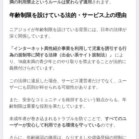
満の利用禁止というルールは変わらず適用
されます。
年齢制限を設けている法的・サービス上の理由
ニアジョイが年齢制限を設けている背景には、日本の法律が
深く関係しています。
「インターネット異性紹介事業を利用して児童を誘引する行
為の規制等に関する法律（出会い系サイト規制法）」
によ
り、18歳未満の青少年とのやり取りを禁止することが法的に
義務付けられています。
この法律に違反した場合、サービス運営者だけでなく、ユー
ザーにも罰則が科せられる可能性があります。
また、安全なコミュニティを維持するという観点からも、年
齢制限は重要な役割を果たしています。
未成年者が巻き込まれるトラブルを防ぐことで、
すべてのユ
ーザーが安心して利用できる環境を守っている
のです。
さらに、年齢確認の徹底は、なりすましや虚偽登録の抑制に