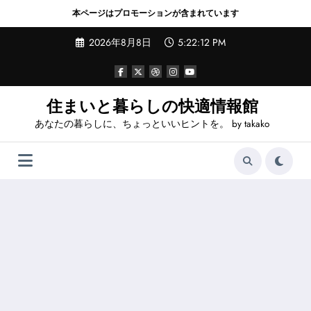
本ページはプロモーションが含まれています
コ
2026年8月8日
5:22:14 PM
ン
テ
ン
ツ
へ
住まいと暮らしの快適情報館
ス
あなたの暮らしに、ちょっといいヒントを。 by takako
キ
ッ
プ