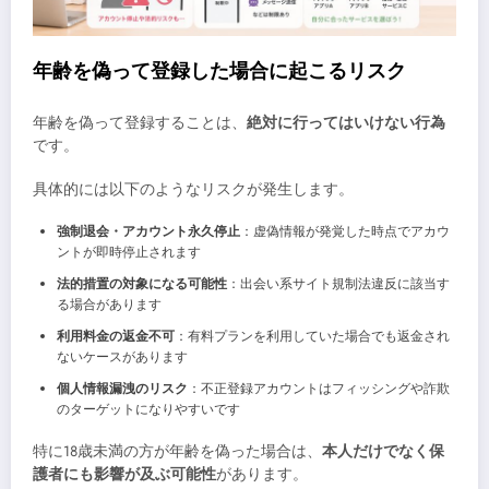
年齢を偽って登録した場合に起こるリスク
年齢を偽って登録することは、
絶対に行ってはいけない行為
です。
具体的には以下のようなリスクが発生します。
強制退会・アカウント永久停止
：虚偽情報が発覚した時点でアカウ
ントが即時停止されます
法的措置の対象になる可能性
：出会い系サイト規制法違反に該当す
る場合があります
利用料金の返金不可
：有料プランを利用していた場合でも返金され
ないケースがあります
個人情報漏洩のリスク
：不正登録アカウントはフィッシングや詐欺
のターゲットになりやすいです
特に18歳未満の方が年齢を偽った場合は、
本人だけでなく保
護者にも影響が及ぶ可能性
があります。