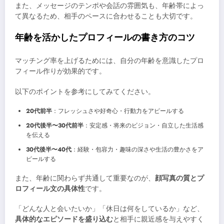
また、メッセージのテンポや会話の雰囲気も、年齢帯によっ
て異なるため、相手のペースに合わせることも大切です。
年齢を活かしたプロフィールの書き方のコツ
マッチング率を上げるためには、自分の年齢を意識したプロ
フィール作りが効果的です。
以下のポイントを参考にしてみてください。
20代前半
：フレッシュさや好奇心・行動力をアピールする
20代後半〜30代前半
：安定感・将来のビジョン・自立した生活感
を伝える
30代後半〜40代
：経験・包容力・趣味の深さや生活の豊かさをア
ピールする
また、年齢に関わらず共通して重要なのが、
顔写真の質とプ
ロフィール文の具体性
です。
「どんな人と会いたいか」「休日は何をしているか」など、
具体的なエピソードを盛り込む
と相手に親近感を与えやすく