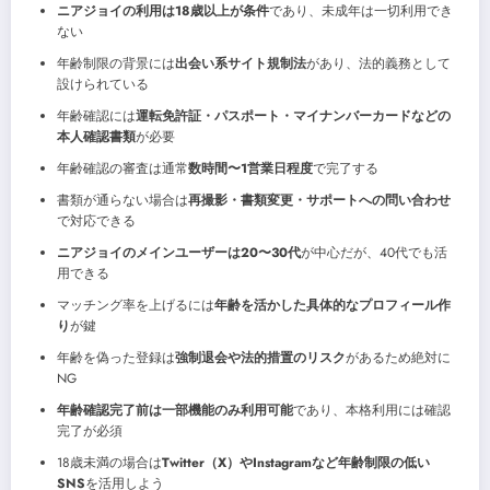
ニアジョイの利用は18歳以上が条件
であり、未成年は一切利用でき
ない
年齢制限の背景には
出会い系サイト規制法
があり、法的義務として
設けられている
年齢確認には
運転免許証・パスポート・マイナンバーカードなどの
本人確認書類
が必要
年齢確認の審査は通常
数時間〜1営業日程度
で完了する
書類が通らない場合は
再撮影・書類変更・サポートへの問い合わせ
で対応できる
ニアジョイのメインユーザーは20〜30代
が中心だが、40代でも活
用できる
マッチング率を上げるには
年齢を活かした具体的なプロフィール作
り
が鍵
年齢を偽った登録は
強制退会や法的措置のリスク
があるため絶対に
NG
年齢確認完了前は一部機能のみ利用可能
であり、本格利用には確認
完了が必須
18歳未満の場合は
Twitter（X）やInstagramなど年齢制限の低い
SNS
を活用しよう