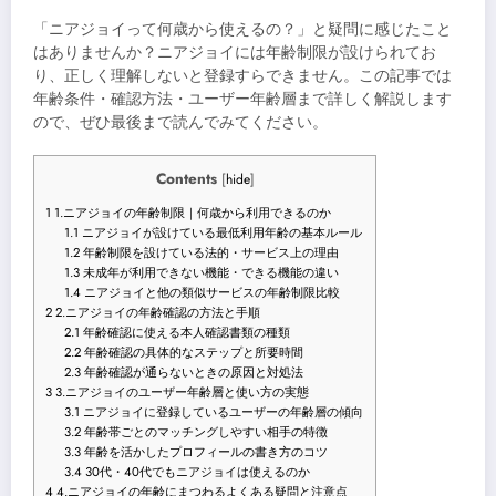
「ニアジョイって何歳から使えるの？」と疑問に感じたこと
はありませんか？ニアジョイには年齢制限が設けられてお
り、正しく理解しないと登録すらできません。この記事では
年齢条件・確認方法・ユーザー年齢層まで詳しく解説します
ので、ぜひ最後まで読んでみてください。
Contents
[
hide
]
1
1.ニアジョイの年齢制限｜何歳から利用できるのか
1.1
ニアジョイが設けている最低利用年齢の基本ルール
1.2
年齢制限を設けている法的・サービス上の理由
1.3
未成年が利用できない機能・できる機能の違い
1.4
ニアジョイと他の類似サービスの年齢制限比較
2
2.ニアジョイの年齢確認の方法と手順
2.1
年齢確認に使える本人確認書類の種類
2.2
年齢確認の具体的なステップと所要時間
2.3
年齢確認が通らないときの原因と対処法
3
3.ニアジョイのユーザー年齢層と使い方の実態
3.1
ニアジョイに登録しているユーザーの年齢層の傾向
3.2
年齢帯ごとのマッチングしやすい相手の特徴
3.3
年齢を活かしたプロフィールの書き方のコツ
3.4
30代・40代でもニアジョイは使えるのか
4
4.ニアジョイの年齢にまつわるよくある疑問と注意点