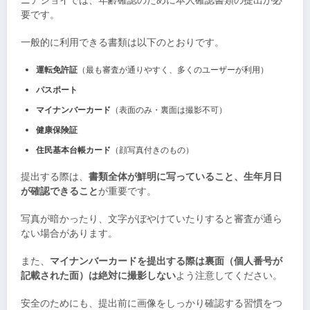
ニアジョイでは、年齢確認のために本人確認書類の提出が必
要です。
一般的に利用できる書類は以下のとおりです。
運転免許証
（最も審査が通りやすく、多くのユーザーが利用）
パスポート
マイナンバーカード
（表面のみ・裏面は撮影不可）
健康保険証
住民基本台帳カード
（顔写真付きのもの）
提出する際は、
書類全体が鮮明に写っていること、生年月日
が確認できること
が重要です。
写真が暗かったり、文字がぼやけていたりすると審査が通ら
ない場合があります。
また、
マイナンバーカードを提出する際は裏面（個人番号が
記載された面）は絶対に撮影しない
よう注意してください。
安全のためにも、提出前に画像をしっかり確認する習慣をつ