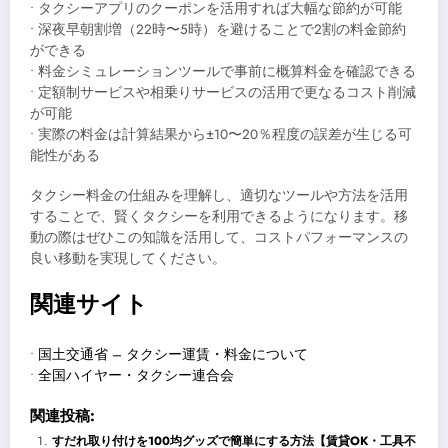
• タクシーアプリのクーポンを活用すれば大幅な節約が可能
• 深夜早朝割増（22時〜5時）を避けることで2割の料金節約
ができる
• 料金シミュレーションツールで事前に概算料金を確認できる
• 定額制サービスや相乗りサービスの活用で更なるコスト削減
が可能
• 実際の料金は計算結果から±10〜20％程度の誤差が生じる可
能性がある
タクシー料金の仕組みを理解し、適切なツールや方法を活用
することで、賢くタクシーを利用できるようになります。移
動の際はぜひこの知識を活用して、コストパフォーマンスの
良い移動を実現してください。
関連サイト
•
国土交通省 – タクシー運賃・料金について
•
全国ハイヤー・タクシー連合会
関連投稿:
すだれ取り付けを100均グッズで簡単にする方法【賃貸OK・工具不