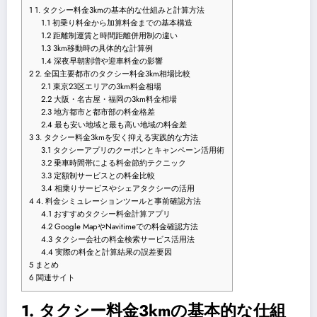
1
1. タクシー料金3kmの基本的な仕組みと計算方法
1.1
初乗り料金から加算料金までの基本構造
1.2
距離制運賃と時間距離併用制の違い
1.3
3km移動時の具体的な計算例
1.4
深夜早朝割増や迎車料金の影響
2
2. 全国主要都市のタクシー料金3km相場比較
2.1
東京23区エリアの3km料金相場
2.2
大阪・名古屋・福岡の3km料金相場
2.3
地方都市と都市部の料金格差
2.4
最も安い地域と最も高い地域の料金差
3
3. タクシー料金3kmを安く抑える実践的な方法
3.1
タクシーアプリのクーポンとキャンペーン活用術
3.2
乗車時間帯による料金節約テクニック
3.3
定額制サービスとの料金比較
3.4
相乗りサービスやシェアタクシーの活用
4
4. 料金シミュレーションツールと事前確認方法
4.1
おすすめタクシー料金計算アプリ
4.2
Google MapやNavitimeでの料金確認方法
4.3
タクシー会社の料金検索サービス活用法
4.4
実際の料金と計算結果の誤差要因
5
まとめ
6
関連サイト
1. タクシー料金3kmの基本的な仕組