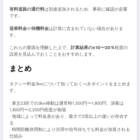
有料道路の通行料
は別途追加されるため、事前に確認が必要
です。
迎車料金
や
待機料金
は計算に含まれていない場合がありま
す。
これらの要因を理解した上で、
計算結果の±10〜20％
程度の
誤差を見込んでおくことをおすすめします。
まとめ
タクシー料金3kmについて知っておくべきポイントをまとめま
す。
• 東京23区での3km移動は通常時1,500円〜1,800円、深夜は
1,800円〜2,200円程度が相場
• 地域によって料金差があり、最大で2倍以上の違いが存在す
る
• 時間距離併用制により渋滞や信号待ちでも料金が加算される
仕組み