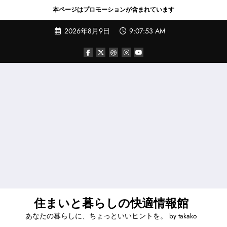
本ページはプロモーションが含まれています
コ
2026年8月9日
9:07:54 AM
ン
テ
ン
ツ
へ
ス
キ
ッ
プ
住まいと暮らしの快適情報館
あなたの暮らしに、ちょっといいヒントを。 by takako