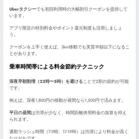
Uberタクシー
でも初回利用時の大幅割引クーポンを提供して
います。
アプリ限定の特別料金やポイント還元制度も活用しましょ
う。
クーポンを上手く使えば、3km移動でも実質半額以下になるこ
とがあります。
乗車時間帯による料金節約テクニック
深夜早朝割増（22時〜5時）を避ける
ことで2割の節約が可能
です。
例えば、深夜1,800円の移動が昼間なら1,500円で済みます。
平日の昼間
は渋滞が少なく、時間距離併用料金の加算を抑え
られます。
通勤ラッシュ時間（7-9時、17-19時）は渋滞により料金が高く
なりがちです。