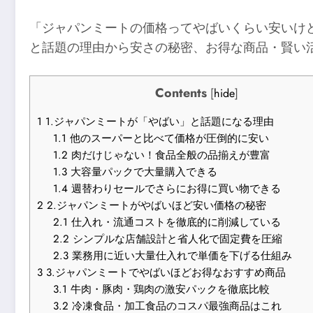
「ジャパンミートの価格ってやばいくらい安いけ
と話題の理由から安さの秘密、お得な商品・賢い
Contents
[
hide
]
1
1.ジャパンミートが「やばい」と話題になる理由
1.1
他のスーパーと比べて価格が圧倒的に安い
1.2
肉だけじゃない！食品全般の品揃えが豊富
1.3
大容量パックで大量購入できる
1.4
週替わりセールでさらにお得に買い物できる
2
2.ジャパンミートがやばいほど安い価格の秘密
2.1
仕入れ・流通コストを徹底的に削減している
2.2
シンプルな店舗設計と省人化で固定費を圧縮
2.3
業務用に近い大量仕入れで単価を下げる仕組み
3
3.ジャパンミートでやばいほどお得なおすすめ商品
3.1
牛肉・豚肉・鶏肉の激安パックを徹底比較
3.2
冷凍食品・加工食品のコスパ最強商品はこれ