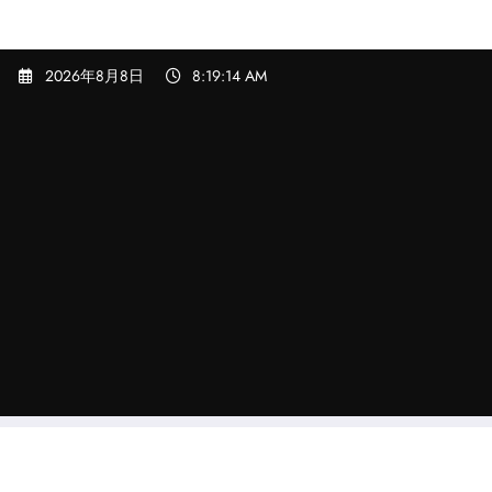
コ
2026年8月8日
8:19:15 AM
ン
テ
ン
ツ
へ
ス
キ
ッ
プ