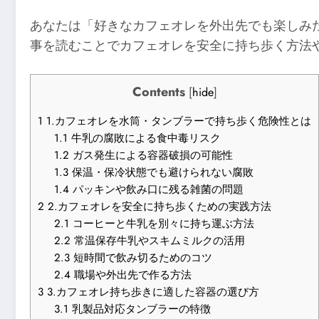
あなたは「好きなカフェオレを外出先でも楽しみ
事を読むことでカフェオレを安全に持ち歩く方法
Contents
[
hide
]
1
1.カフェオレを水筒・タンブラーで持ち歩く危険性とは
1.1
牛乳の腐敗による食中毒リスク
1.2
ガス発生による容器破損の可能性
1.3
保温・保冷状態でも避けられない腐敗
1.4
パッキンや飲み口に残る雑菌の問題
2
2.カフェオレを安全に持ち歩くための実践方法
2.1
コーヒーと牛乳を別々に持ち運ぶ方法
2.2
常温保存牛乳やスキムミルクの活用
2.3
短時間で飲み切るためのコツ
2.4
職場や外出先で作る方法
3
3.カフェオレ持ち歩きに適した容器の選び方
3.1
乳製品対応タンブラーの特徴