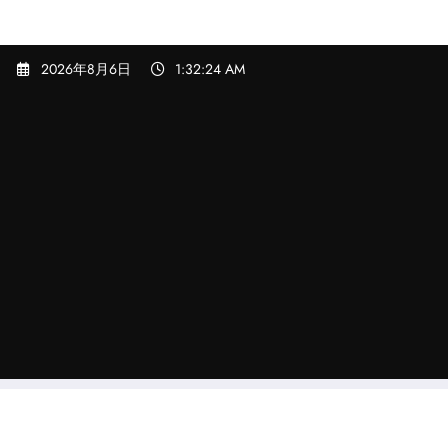
コ
2026年8月6日
1:32:25 AM
ン
テ
ン
ツ
へ
ス
キ
ッ
プ