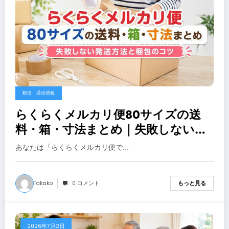
郵便・通信情報
らくらくメルカリ便80サイズの送
料・箱・寸法まとめ｜失敗しない発
送方法と梱包のコツ
あなたは「らくらくメルカリ便で…
Takako
0 コメント
もっと見る
2026年7月2日