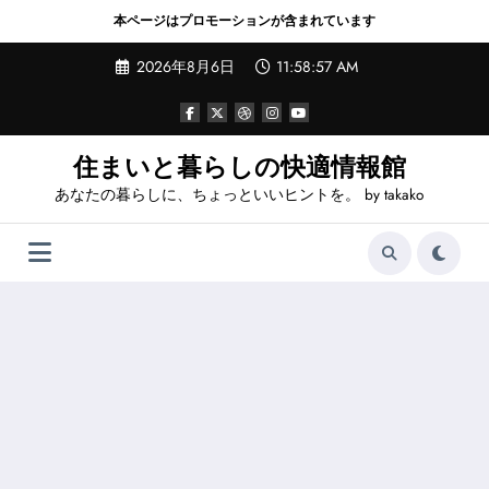
本ページはプロモーションが含まれています
コ
2026年8月6日
11:58:57 AM
ン
テ
ン
ツ
へ
住まいと暮らしの快適情報館
ス
あなたの暮らしに、ちょっといいヒントを。 by takako
キ
ッ
プ