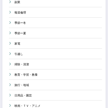
副業
報道倫理
季節ー冬
季節ー夏
家電
引越し
掃除・清潔
教育・学習・教養
旅行・地域
日用品・園芸
映画・ＴＶ・アニメ